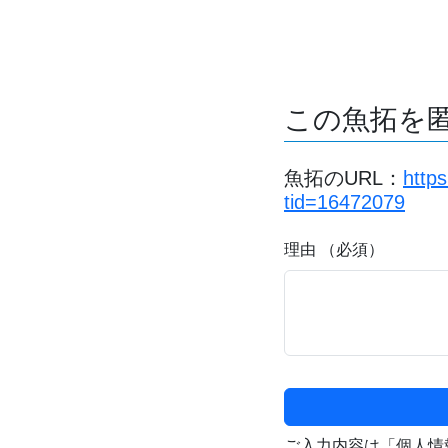
この魚拓を
魚拓のURL：
http
tid=16472079
理由 （必須）
ご入力内容は「個人情