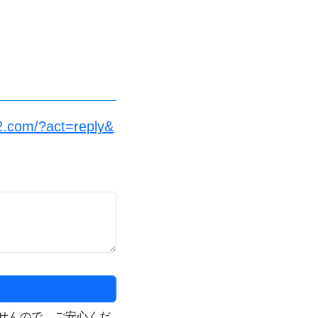
2.com/?act=reply&
せんので、ご安心くだ