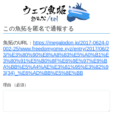
この魚拓を匿名で通報する
魚拓のURL：
https://megalodon.jp/2017-0624-0
002-25/www.freedomyome.xyz/entry/2017/06/2
3/%E3%80%90%E8%A8%83%E5%A0%B1%E
3%80%91%E5%B0%8F%E6%9E%97%E9%B
A%BB%E5%A4%AE%E3%81%95%E3%82%9
3(34)_%E6%AD%BB%E5%8E%BB
理由 （必須）