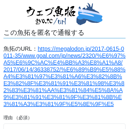
この魚拓を匿名で通報する
魚拓のURL：
https://megalodon.jp/2017-0615-0
011-35/www.goal.com/jp/news/2320/%E6%97%
A5%E6%9C%AC%E4%BB%A3%E8%A1%A8/
2017/06/14/36338752/%E6%89%B9%E5%88%
A4%E3%81%97%E3%81%A6%E3%82%8B%
E3%82%8F%E3%81%91%E3%81%98%E3%8
2%83%E3%81%AA%E3%81%84%E5%8A%A
9%E3%81%91%E3%81%9F%E3%81%8B%E
3%81%A3%E3%81%9F%E5%8E%9F%E5
理由 （必須）