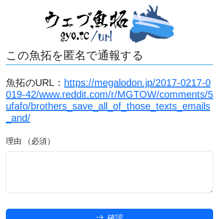
この魚拓を匿名で通報する
魚拓のURL：
https://megalodon.jp/2017-0217-0
019-42/www.reddit.com/r/MGTOW/comments/5
ufafo/brothers_save_all_of_those_texts_emails
_and/
理由 （必須）
確認