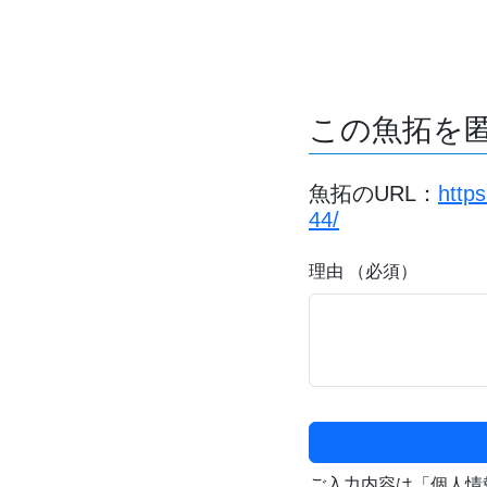
この魚拓を
魚拓のURL：
http
44/
理由 （必須）
ご入力内容は「個人情