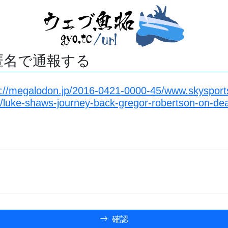
匿名で通報する
s://megalodon.jp/2016-0421-0000-45/www.skysport
luke-shaws-journey-back-gregor-robertson-on-deal
確認