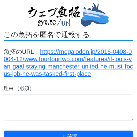
この魚拓を匿名で通報する
魚拓のURL：
https://megalodon.jp/2016-0408-0
004-12/www.fourfourtwo.com/features/if-louis-v
an-gaal-staying-manchester-united-he-must-foc
us-job-he-was-tasked-first-place
理由 （必須）
確認