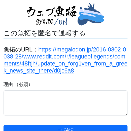
この魚拓を匿名で通報する
魚拓のURL：
https://megalodon.jp/2016-0302-0
038-28/www.reddit.com/r/leagueoflegends/com
ments/48ftjh/update_on_forg1ven_from_a_gree
k_news_site_there/d0jc6a8
理由 （必須）
確認