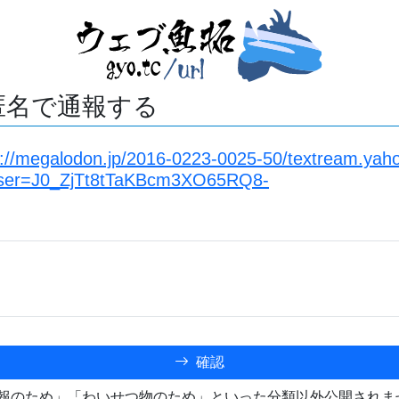
匿名で通報する
s://megalodon.jp/2016-0223-0025-50/textream.yaho
user=J0_ZjTt8tTaKBcm3XO65RQ8-
確認
報のため」「わいせつ物のため」といった分類以外公開されま