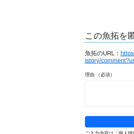
この魚拓を
魚拓のURL：
http
istory/comment?
理由 （必須）
ご入力内容は「個人情