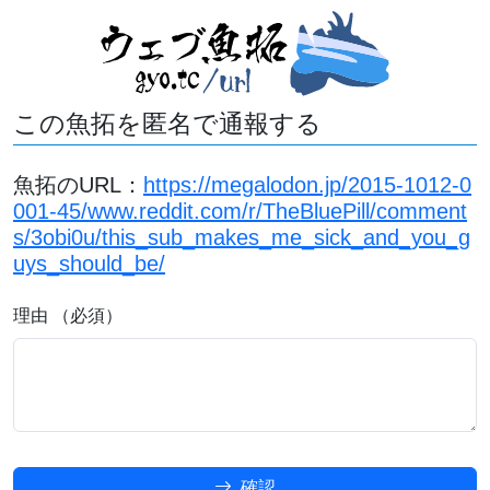
この魚拓を匿名で通報する
魚拓のURL：
https://megalodon.jp/2015-1012-0
001-45/www.reddit.com/r/TheBluePill/comment
s/3obi0u/this_sub_makes_me_sick_and_you_g
uys_should_be/
理由 （必須）
確認