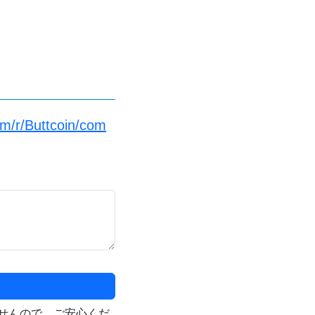
m/r/Buttcoin/com
せんので、ご安心くだ