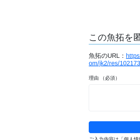
この魚拓を
魚拓のURL：
https
om/jk2/res/10217
理由 （必須）
ご入力内容は「個人情