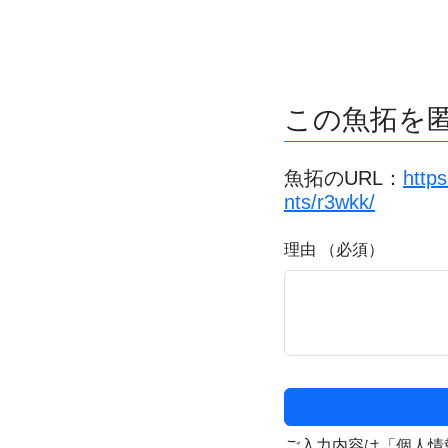
この魚拓を
魚拓のURL：
http
nts/r3wkk/
理由 （必須）
ご入力内容は「個人情