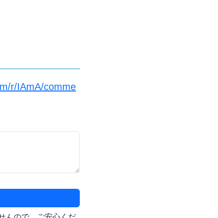
com/r/IAmA/comme
せんので、ご安心くだ