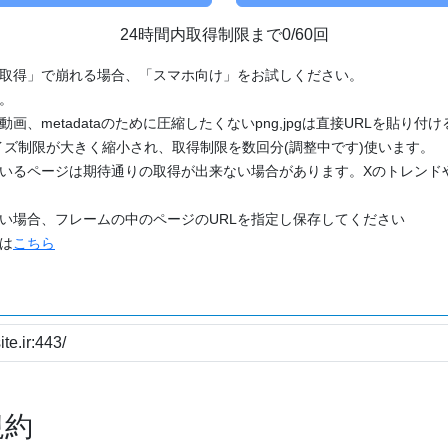
24時間内取得制限まで0/60回
「取得」で崩れる場合、「スマホ向け」をお試しください。
す。
動画、metadataのために圧縮したくないpng,jpgは直接URLを貼り
ズ制限が大きく縮小され、取得制限を数回分(調整中です)使います。
ているページは期待通りの取得が出来ない場合があります。Xのトレンド
たい場合、フレームの中のページのURLを指定し保存してください
どは
こちら
規約