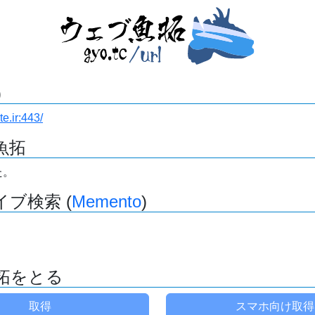
)
e.ir:443/
魚拓
た。
ブ検索 (
Memento
)
拓をとる