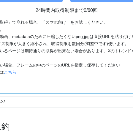
24時間内取得制限まで0/60回
「取得」で崩れる場合、「スマホ向け」をお試しください。
す。
動画、metadataのために圧縮したくないpng,jpgは直接URLを貼り
ズ制限が大きく縮小され、取得制限を数回分(調整中です)使います。
ているページは期待通りの取得が出来ない場合があります。Xのトレンド
たい場合、フレームの中のページのURLを指定し保存してください
どは
こちら
規約