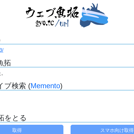
)
3/
魚拓
た。
ブ検索 (
Memento
)
拓をとる