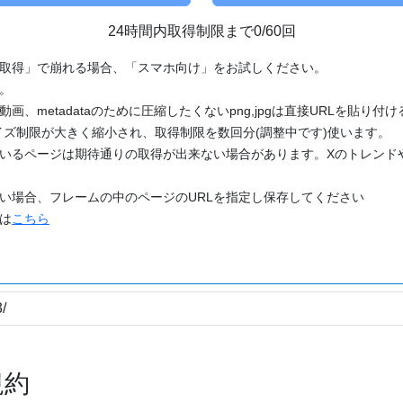
24時間内取得制限まで0/60回
「取得」で崩れる場合、「スマホ向け」をお試しください。
す。
動画、metadataのために圧縮したくないpng,jpgは直接URLを貼り
ズ制限が大きく縮小され、取得制限を数回分(調整中です)使います。
ているページは期待通りの取得が出来ない場合があります。Xのトレンド
たい場合、フレームの中のページのURLを指定し保存してください
どは
こちら
規約