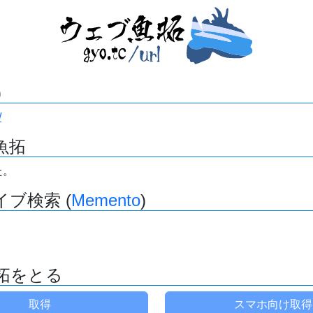
)
/
魚拓
た。
ブ検索 (
Memento
)
拓をとる