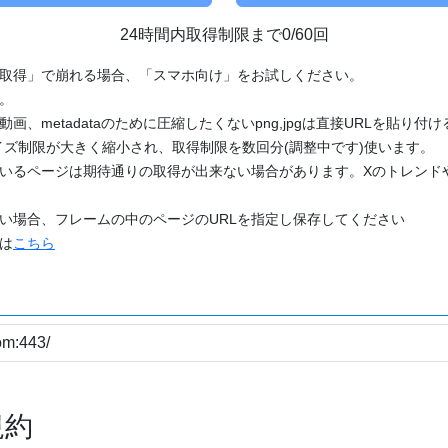
24時間内取得制限まで0/60回
「取得」で崩れる場合、「スマホ向け」をお試しください。
す。
動画、metadataのために圧縮したくないpng,jpgは直接URLを貼り
ズ制限が大きく縮小され、取得制限を数回分(調整中です)使います。
ているページは期待通りの取得が出来ない場合があります。Xのトレンド
たい場合、フレームの中のページのURLを指定し保存してください
どは
こちら
規約