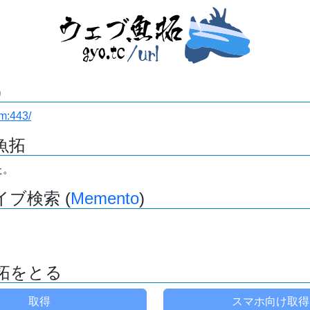
)
om:443/
魚拓
た。
ブ検索 (
Memento
)
拓をとる