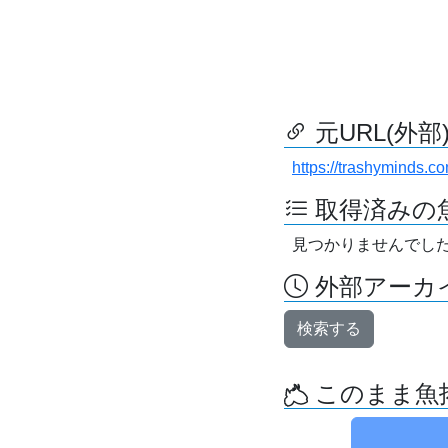
元URL(外部
https://trashyminds.c
取得済みの
見つかりませんでし
外部アーカイ
検索する
このまま魚