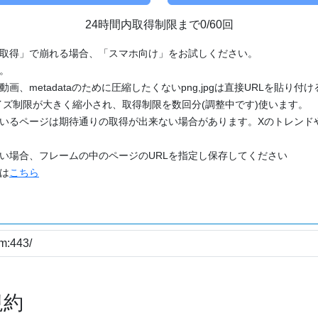
24時間内取得制限まで0/60回
「取得」で崩れる場合、「スマホ向け」をお試しください。
す。
動画、metadataのために圧縮したくないpng,jpgは直接URLを貼り
ズ制限が大きく縮小され、取得制限を数回分(調整中です)使います。
ているページは期待通りの取得が出来ない場合があります。Xのトレンド
たい場合、フレームの中のページのURLを指定し保存してください
どは
こちら
規約