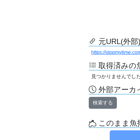
元URL(外部
https://stopmytime.co
取得済みの
見つかりませんでし
外部アーカイ
検索する
このまま魚