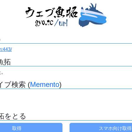
)
m:443/
魚拓
た。
ブ検索 (
Memento
)
拓をとる