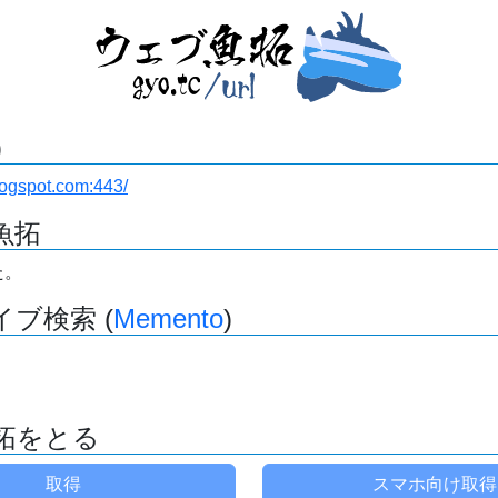
)
logspot.com:443/
魚拓
た。
ブ検索 (
Memento
)
拓をとる