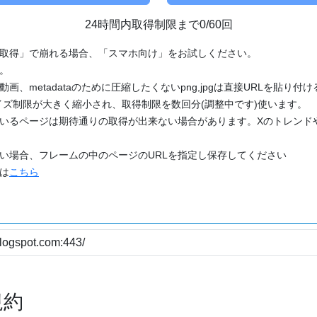
24時間内取得制限まで0/60回
「取得」で崩れる場合、「スマホ向け」をお試しください。
す。
動画、metadataのために圧縮したくないpng,jpgは直接URLを貼り
ズ制限が大きく縮小され、取得制限を数回分(調整中です)使います。
ているページは期待通りの取得が出来ない場合があります。Xのトレンド
たい場合、フレームの中のページのURLを指定し保存してください
どは
こちら
規約