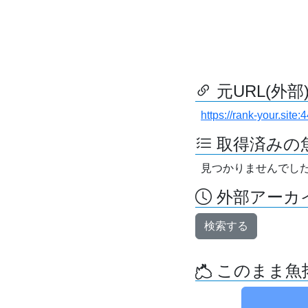
元URL(外部
https://rank-your.site:4
取得済みの
見つかりませんでし
外部アーカイ
検索する
このまま魚