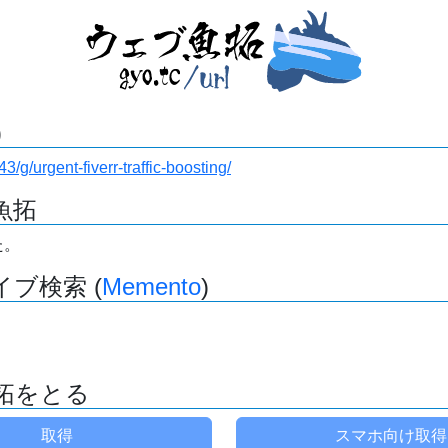
)
43/g/urgent-fiverr-traffic-boosting/
魚拓
た。
ブ検索 (
Memento
)
拓をとる