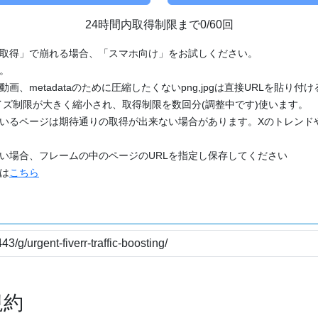
24時間内取得制限まで0/60回
「取得」で崩れる場合、「スマホ向け」をお試しください。
す。
動画、metadataのために圧縮したくないpng,jpgは直接URLを貼り
ズ制限が大きく縮小され、取得制限を数回分(調整中です)使います。
ているページは期待通りの取得が出来ない場合があります。Xのトレンド
たい場合、フレームの中のページのURLを指定し保存してください
どは
こちら
規約