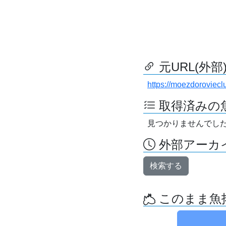
元URL(外部
https://moezdoroviecl
取得済みの
見つかりませんでし
外部アーカイ
検索する
このまま魚