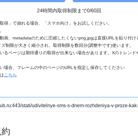
24時間内取得制限まで0/60回
「取得」で崩れる場合、「スマホ向け」をお試しください。
す。
動画、metadataのために圧縮したくないpng,jpgは直接URLを貼り
ズ制限が大きく縮小され、取得制限を数回分(調整中です)使います。
ているページは期待通りの取得が出来ない場合があります。Xのトレンド
たい場合、フレームの中のページのURLを指定し保存してください
どは
こちら
規約