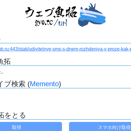
)
ub.ru:443/stati/udivitelnye-sms-s-dnem-rozhdeniya-v-proze-kak-
魚拓
た。
ブ検索 (
Memento
)
拓をとる