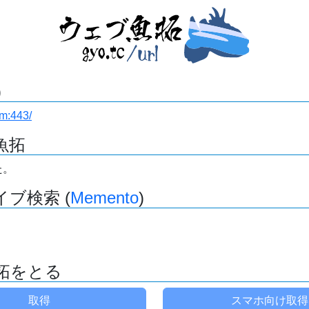
)
om:443/
魚拓
た。
ブ検索 (
Memento
)
拓をとる