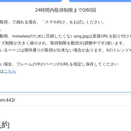
24時間内取得制限まで0/60回
「取得」で崩れる場合、「スマホ向け」をお試しください。
す。
動画、metadataのために圧縮したくないpng,jpgは直接URLを貼り
ズ制限が大きく縮小され、取得制限を数回分(調整中です)使います。
ているページは期待通りの取得が出来ない場合があります。Xのトレンド
たい場合、フレームの中のページのURLを指定し保存してください
どは
こちら
規約