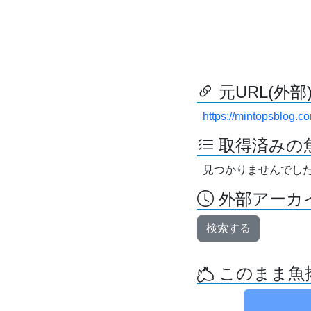
元URL(外部
https://mintopsblog.c
取得済みの
見つかりませんでし
外部アーカイ
検索する
このまま魚