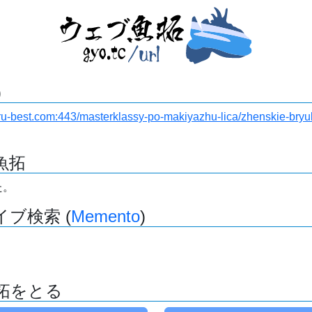
)
a.ru-best.com:443/masterklassy-po-makiyazhu-lica/zhenskie-bryuk
魚拓
た。
ブ検索 (
Memento
)
拓をとる