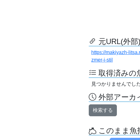
元URL(外部
https://makiyazh-lits
zmer-i-stil
取得済みの
見つかりませんでし
外部アーカイ
検索する
このまま魚