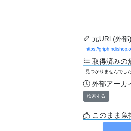
元URL(外部
https://griphindishop.
取得済みの
見つかりませんでし
外部アーカイ
検索する
このまま魚