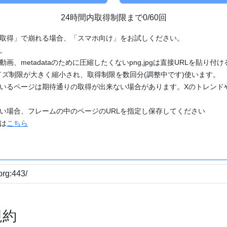
24時間内取得制限まで0/60回
「取得」で崩れる場合、「スマホ向け」をお試しください。
す。
動画、metadataのために圧縮したくないpng,jpgは直接URLを貼り
ズ制限が大きく縮小され、取得制限を数回分(調整中です)使います。
ているページは期待通りの取得が出来ない場合があります。Xのトレンド
たい場合、フレームの中のページのURLを指定し保存してください
どは
こちら
規約