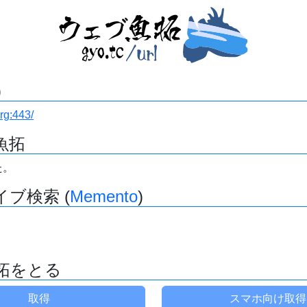
)
org:443/
魚拓
た。
ブ検索 (
Memento
)
拓をとる