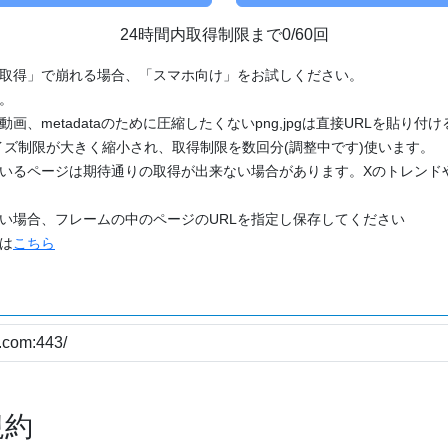
24時間内取得制限まで0/60回
「取得」で崩れる場合、「スマホ向け」をお試しください。
す。
動画、metadataのために圧縮したくないpng,jpgは直接URLを貼り
ズ制限が大きく縮小され、取得制限を数回分(調整中です)使います。
ているページは期待通りの取得が出来ない場合があります。Xのトレンド
たい場合、フレームの中のページのURLを指定し保存してください
どは
こちら
規約