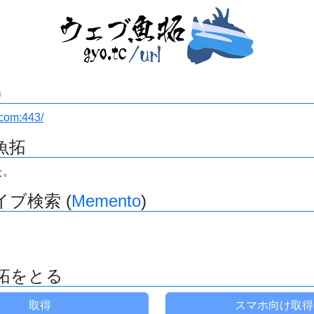
)
y.com:443/
魚拓
た。
ブ検索 (
Memento
)
拓をとる