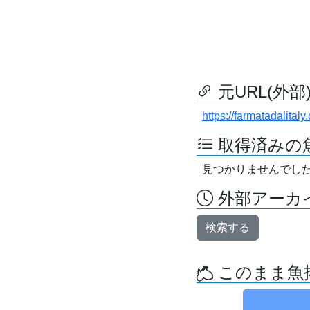
元URL(外部
https://farmatadalital
取得済みの
見つかりませんでし
外部アーカイ
検索する
このまま魚