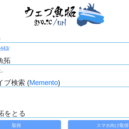
)
:443/
魚拓
た。
ブ検索 (
Memento
)
拓をとる