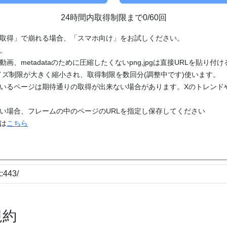
24時間内取得制限まで0/60回
「取得」で崩れる場合、「スマホ向け」をお試しください。
す。
動画、metadataのために圧縮したくないpng,jpgは直接URLを貼り
ズ制限が大きく縮小され、取得制限を数回分(調整中です)使います。
ているページは期待通りの取得が出来ない場合があります。Xのトレンド
たい場合、フレームの中のページのURLを指定し保存してください
どは
こちら
規約