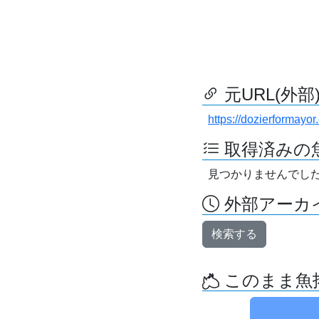
元URL(外部
https://dozierformayo
取得済みの
見つかりませんでし
外部アーカイ
検索する
このまま魚