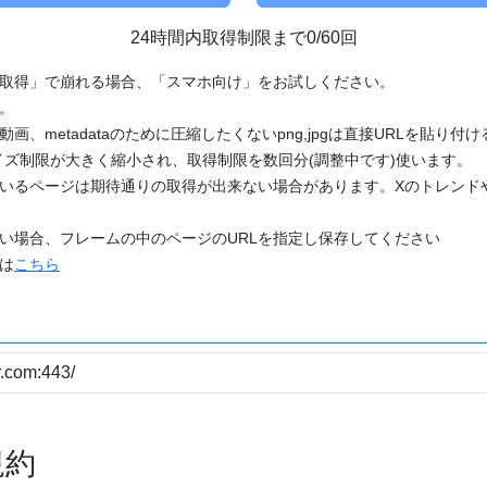
24時間内取得制限まで0/60回
「取得」で崩れる場合、「スマホ向け」をお試しください。
す。
動画、metadataのために圧縮したくないpng,jpgは直接URLを貼り
ズ制限が大きく縮小され、取得制限を数回分(調整中です)使います。
ているページは期待通りの取得が出来ない場合があります。Xのトレンド
たい場合、フレームの中のページのURLを指定し保存してください
どは
こちら
規約