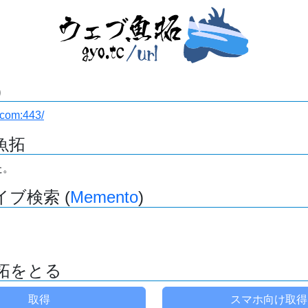
)
r.com:443/
魚拓
た。
ブ検索 (
Memento
)
拓をとる