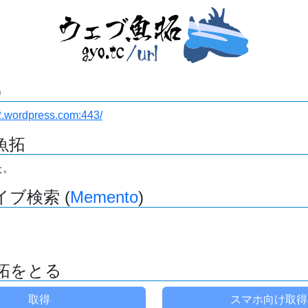
)
12.wordpress.com:443/
魚拓
た。
ブ検索 (
Memento
)
拓をとる