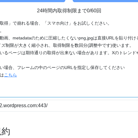
24時間内取得制限まで0/60回
「取得」で崩れる場合、「スマホ向け」をお試しください。
す。
動画、metadataのために圧縮したくないpng,jpgは直接URLを貼り
ズ制限が大きく縮小され、取得制限を数回分(調整中です)使います。
ているページは期待通りの取得が出来ない場合があります。Xのトレンド
たい場合、フレームの中のページのURLを指定し保存してください
どは
こちら
規約