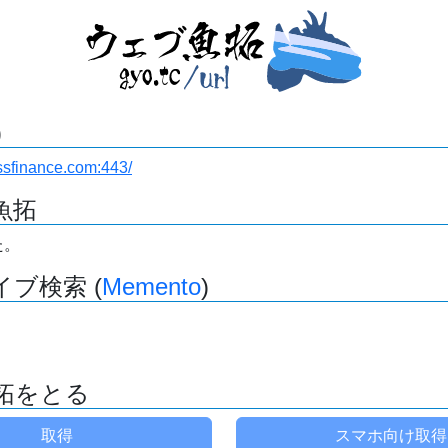
)
ssfinance.com:443/
魚拓
た。
ブ検索 (
Memento
)
拓をとる