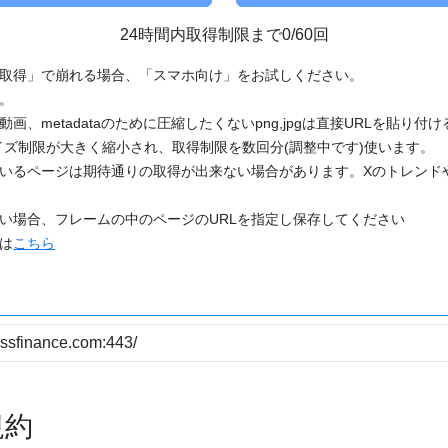
24時間内取得制限まで0/60回
「取得」で崩れる場合、「スマホ向け」をお試しください。
す。
動画、metadataのために圧縮したくないpng,jpgは直接URLを貼り
ズ制限が大きく縮小され、取得制限を数回分(調整中です)使います。
ているページは期待通りの取得が出来ない場合があります。Xのトレンド
たい場合、フレームの中のページのURLを指定し保存してください
どは
こちら
規約