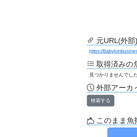
元URL(外部
https://babylonbusine
取得済みの
見つかりませんでし
外部アーカイ
検索する
このまま魚