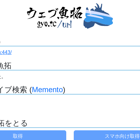
)
m:443/
魚拓
た。
ブ検索 (
Memento
)
拓をとる