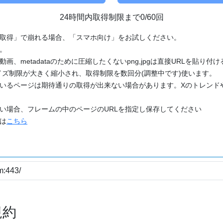
24時間内取得制限まで0/60回
「取得」で崩れる場合、「スマホ向け」をお試しください。
す。
動画、metadataのために圧縮したくないpng,jpgは直接URLを貼り
ズ制限が大きく縮小され、取得制限を数回分(調整中です)使います。
ているページは期待通りの取得が出来ない場合があります。Xのトレンド
たい場合、フレームの中のページのURLを指定し保存してください
どは
こちら
規約