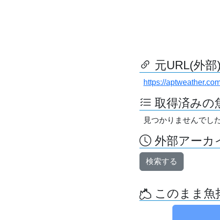
元URL(外部
https://aptweather.co
取得済みの
見つかりませんでし
外部アーカイ
検索する
このまま魚