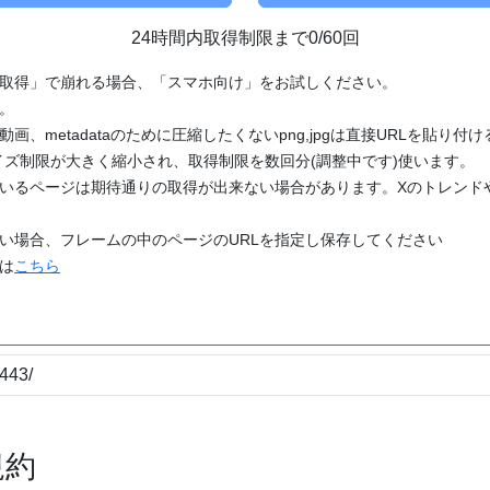
24時間内取得制限まで0/60回
「取得」で崩れる場合、「スマホ向け」をお試しください。
す。
動画、metadataのために圧縮したくないpng,jpgは直接URLを貼り
ズ制限が大きく縮小され、取得制限を数回分(調整中です)使います。
ているページは期待通りの取得が出来ない場合があります。Xのトレンド
たい場合、フレームの中のページのURLを指定し保存してください
どは
こちら
規約