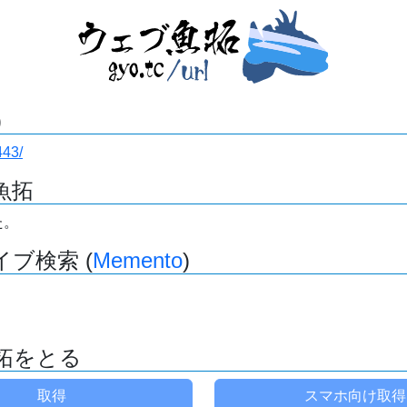
)
443/
魚拓
た。
ブ検索 (
Memento
)
拓をとる