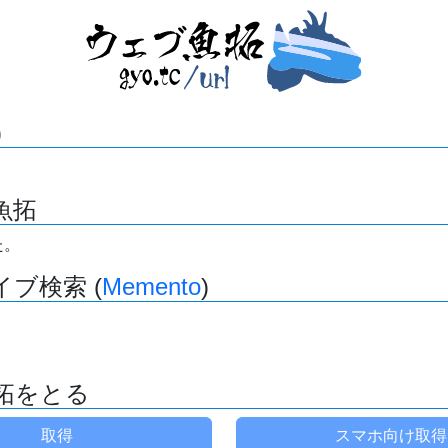
)
魚拓
た。
ブ検索 (
Memento
)
拓をとる