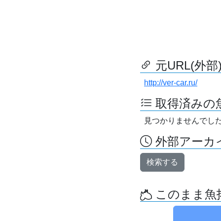
元URL(外部
http://ver-car.ru/
取得済みの
見つかりませんでし
外部アーカイ
検索する
このまま魚