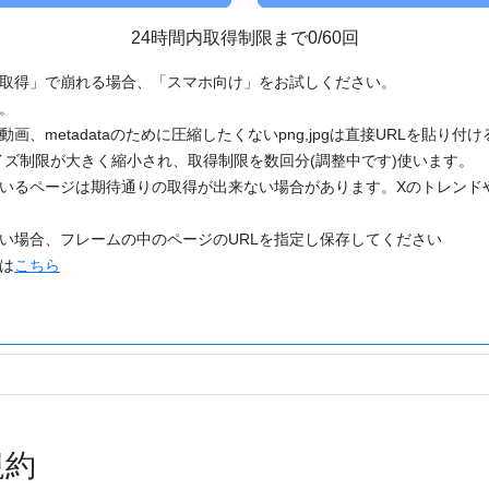
24時間内取得制限まで0/60回
「取得」で崩れる場合、「スマホ向け」をお試しください。
す。
動画、metadataのために圧縮したくないpng,jpgは直接URLを貼り
ズ制限が大きく縮小され、取得制限を数回分(調整中です)使います。
ているページは期待通りの取得が出来ない場合があります。Xのトレンド
たい場合、フレームの中のページのURLを指定し保存してください
どは
こちら
規約