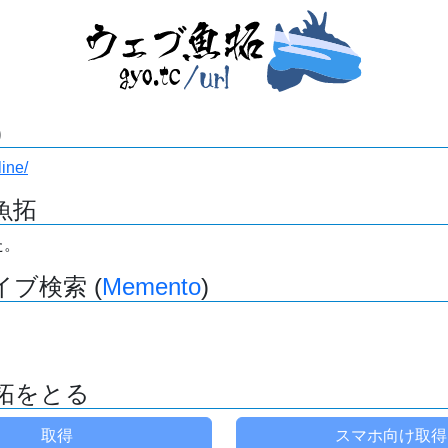
)
line/
魚拓
た。
ブ検索 (
Memento
)
拓をとる