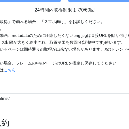
24時間内取得制限まで0/60回
「取得」で崩れる場合、「スマホ向け」をお試しください。
す。
動画、metadataのために圧縮したくないpng,jpgは直接URLを貼り
ズ制限が大きく縮小され、取得制限を数回分(調整中です)使います。
ているページは期待通りの取得が出来ない場合があります。Xのトレンド
たい場合、フレームの中のページのURLを指定し保存してください
どは
こちら
規約