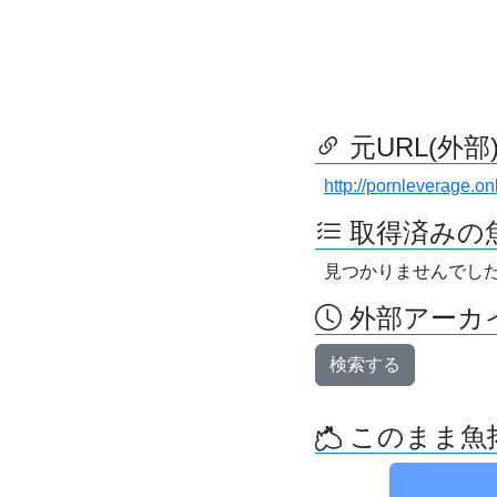
元URL(外部
http://pornleverage.on
取得済みの
見つかりませんでし
外部アーカイ
検索する
このまま魚