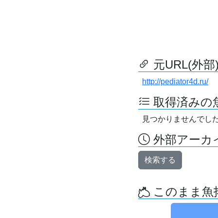
元URL(外部
http://pediator4d.ru/
取得済みの
見つかりませんでし
外部アーカイ
検索する
このまま魚