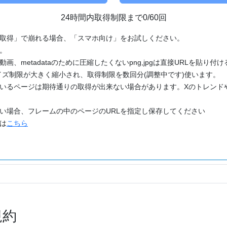
24時間内取得制限まで0/60回
「取得」で崩れる場合、「スマホ向け」をお試しください。
す。
動画、metadataのために圧縮したくないpng,jpgは直接URLを貼り
ズ制限が大きく縮小され、取得制限を数回分(調整中です)使います。
ているページは期待通りの取得が出来ない場合があります。Xのトレンド
たい場合、フレームの中のページのURLを指定し保存してください
どは
こちら
規約