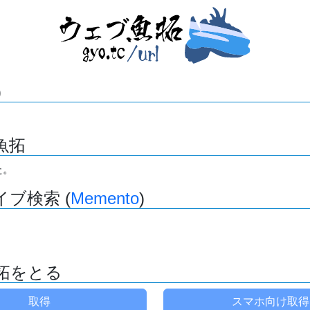
)
魚拓
た。
ブ検索 (
Memento
)
拓をとる