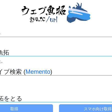
)
魚拓
た。
ブ検索 (
Memento
)
拓をとる