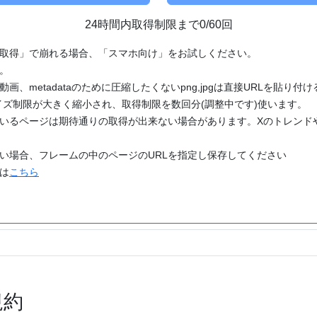
24時間内取得制限まで0/60回
「取得」で崩れる場合、「スマホ向け」をお試しください。
す。
動画、metadataのために圧縮したくないpng,jpgは直接URLを貼り
ズ制限が大きく縮小され、取得制限を数回分(調整中です)使います。
ているページは期待通りの取得が出来ない場合があります。Xのトレンド
たい場合、フレームの中のページのURLを指定し保存してください
どは
こちら
規約