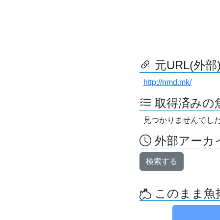
元URL(外部
http://nmd.mk/
取得済みの
見つかりませんでし
外部アーカイ
検索する
このまま魚