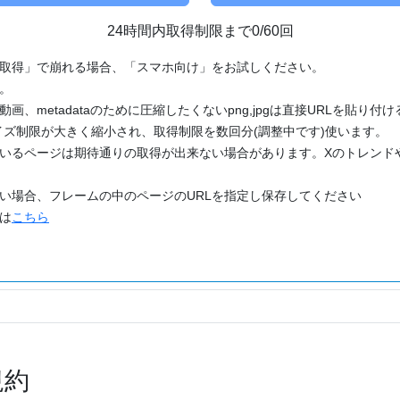
24時間内取得制限まで0/60回
「取得」で崩れる場合、「スマホ向け」をお試しください。
す。
動画、metadataのために圧縮したくないpng,jpgは直接URLを貼り
ズ制限が大きく縮小され、取得制限を数回分(調整中です)使います。
ているページは期待通りの取得が出来ない場合があります。Xのトレンド
たい場合、フレームの中のページのURLを指定し保存してください
どは
こちら
規約