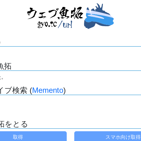
)
魚拓
た。
ブ検索 (
Memento
)
拓をとる