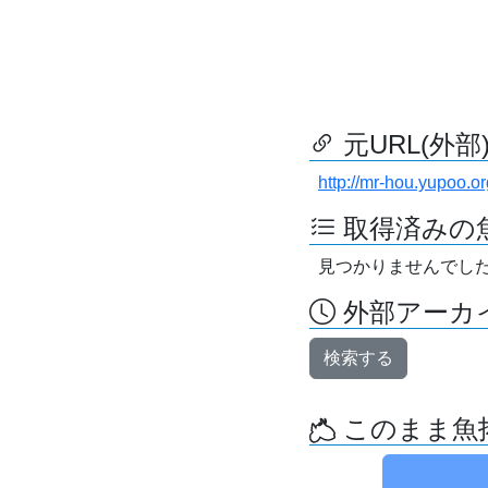
元URL(外部
http://mr-hou.yupoo.or
取得済みの
見つかりませんでし
外部アーカイ
検索する
このまま魚