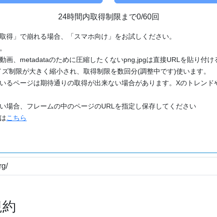
24時間内取得制限まで0/60回
「取得」で崩れる場合、「スマホ向け」をお試しください。
す。
動画、metadataのために圧縮したくないpng,jpgは直接URLを貼り
ズ制限が大きく縮小され、取得制限を数回分(調整中です)使います。
ているページは期待通りの取得が出来ない場合があります。Xのトレンド
たい場合、フレームの中のページのURLを指定し保存してください
どは
こちら
規約