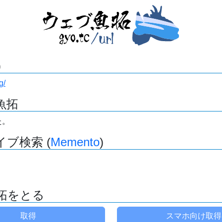
)
g/
魚拓
た。
ブ検索 (
Memento
)
拓をとる