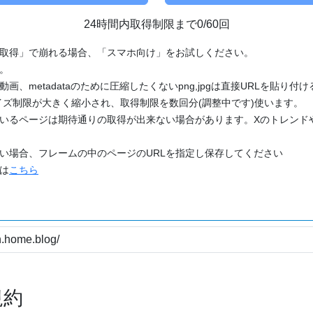
24時間内取得制限まで0/60回
「取得」で崩れる場合、「スマホ向け」をお試しください。
す。
動画、metadataのために圧縮したくないpng,jpgは直接URLを貼り
ズ制限が大きく縮小され、取得制限を数回分(調整中です)使います。
ているページは期待通りの取得が出来ない場合があります。Xのトレンド
たい場合、フレームの中のページのURLを指定し保存してください
どは
こちら
規約