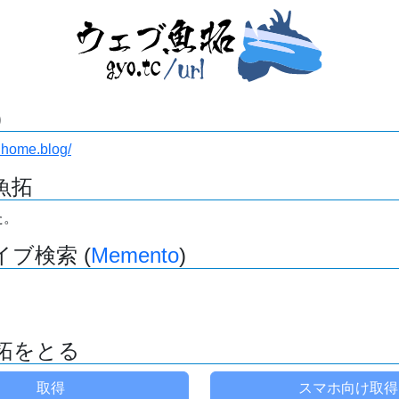
)
.home.blog/
魚拓
た。
ブ検索 (
Memento
)
拓をとる