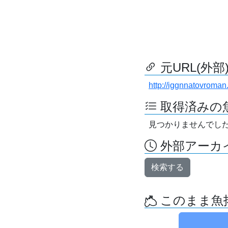
元URL(外部
http://iggnnatovroman
取得済みの
見つかりませんでし
外部アーカイ
検索する
このまま魚