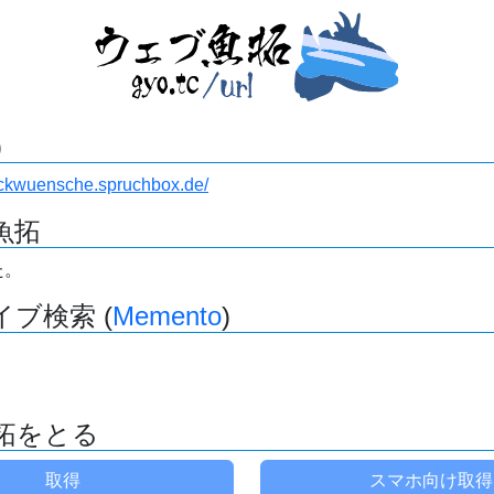
)
ueckwuensche.spruchbox.de/
魚拓
た。
ブ検索 (
Memento
)
拓をとる