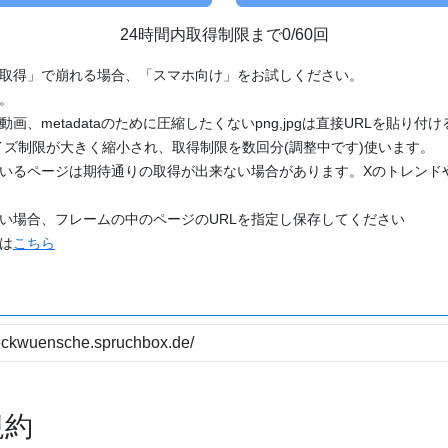
24時間内取得制限まで0/60回
「取得」で崩れる場合、「スマホ向け」をお試しください。
す。
動画、metadataのために圧縮したくないpng,jpgは直接URLを貼り
ズ制限が大きく縮小され、取得制限を数回分(調整中です)使います。
ているページは期待通りの取得が出来ない場合があります。Xのトレンド
たい場合、フレームの中のページのURLを指定し保存してください
どは
こちら
規約