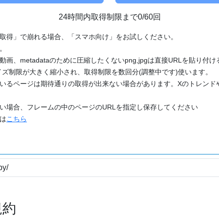
24時間内取得制限まで0/60回
「取得」で崩れる場合、「スマホ向け」をお試しください。
す。
動画、metadataのために圧縮したくないpng,jpgは直接URLを貼り
ズ制限が大きく縮小され、取得制限を数回分(調整中です)使います。
ているページは期待通りの取得が出来ない場合があります。Xのトレンド
たい場合、フレームの中のページのURLを指定し保存してください
どは
こちら
規約