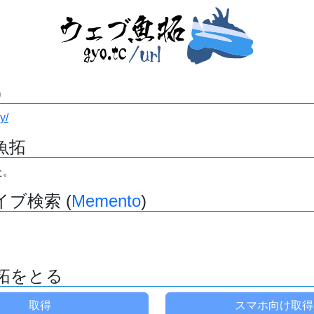
)
y/
魚拓
た。
ブ検索 (
Memento
)
拓をとる