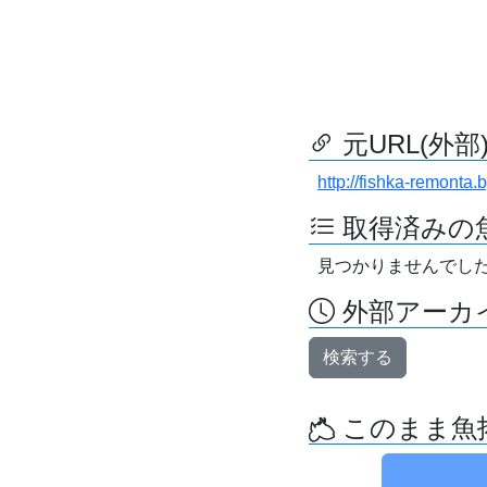
元URL(外部
http://fishka-remonta.b
取得済みの
見つかりませんでし
外部アーカイ
検索する
このまま魚