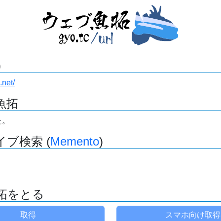
)
.net/
魚拓
た。
ブ検索 (
Memento
)
拓をとる