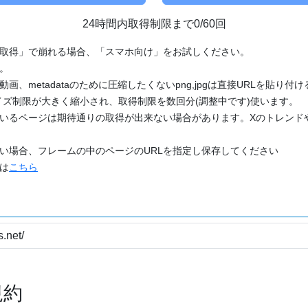
24時間内取得制限まで0/60回
「取得」で崩れる場合、「スマホ向け」をお試しください。
す。
動画、metadataのために圧縮したくないpng,jpgは直接URLを貼り
ズ制限が大きく縮小され、取得制限を数回分(調整中です)使います。
ているページは期待通りの取得が出来ない場合があります。Xのトレンド
たい場合、フレームの中のページのURLを指定し保存してください
どは
こちら
規約