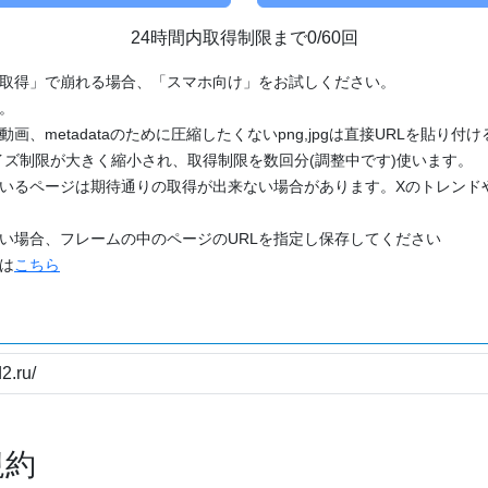
24時間内取得制限まで0/60回
「取得」で崩れる場合、「スマホ向け」をお試しください。
す。
動画、metadataのために圧縮したくないpng,jpgは直接URLを貼り
ズ制限が大きく縮小され、取得制限を数回分(調整中です)使います。
ているページは期待通りの取得が出来ない場合があります。Xのトレンド
たい場合、フレームの中のページのURLを指定し保存してください
どは
こちら
規約