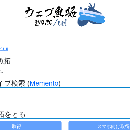
)
2.ru/
魚拓
た。
ブ検索 (
Memento
)
拓をとる