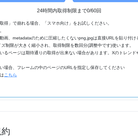
24時間内取得制限まで0/60回
「取得」で崩れる場合、「スマホ向け」をお試しください。
す。
動画、metadataのために圧縮したくないpng,jpgは直接URLを貼り
ズ制限が大きく縮小され、取得制限を数回分(調整中です)使います。
ているページは期待通りの取得が出来ない場合があります。Xのトレンド
たい場合、フレームの中のページのURLを指定し保存してください
どは
こちら
規約