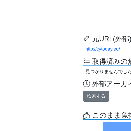
元URL(外部
http://cytoday.eu/
取得済みの
見つかりませんでし
外部アーカイ
検索する
このまま魚