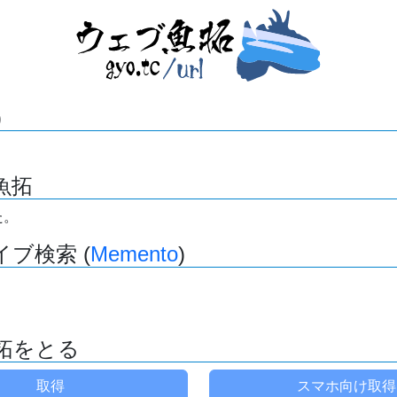
)
魚拓
た。
ブ検索 (
Memento
)
拓をとる