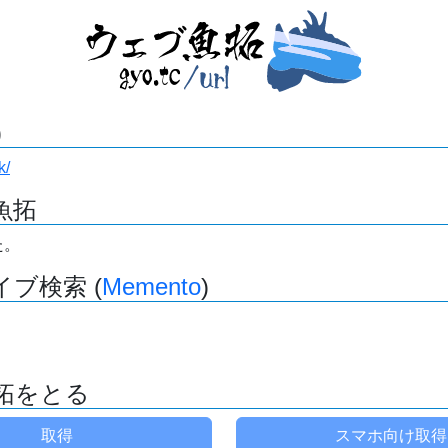
)
k/
魚拓
た。
ブ検索 (
Memento
)
拓をとる