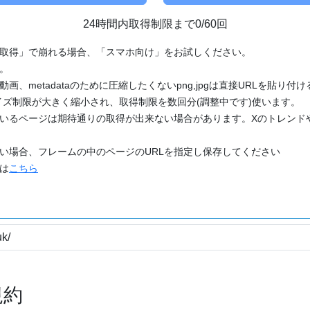
24時間内取得制限まで0/60回
「取得」で崩れる場合、「スマホ向け」をお試しください。
す。
動画、metadataのために圧縮したくないpng,jpgは直接URLを貼り
ズ制限が大きく縮小され、取得制限を数回分(調整中です)使います。
ているページは期待通りの取得が出来ない場合があります。Xのトレンド
たい場合、フレームの中のページのURLを指定し保存してください
どは
こちら
規約