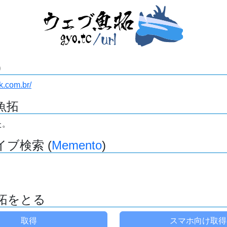
)
nk.com.br/
魚拓
た。
ブ検索 (
Memento
)
拓をとる