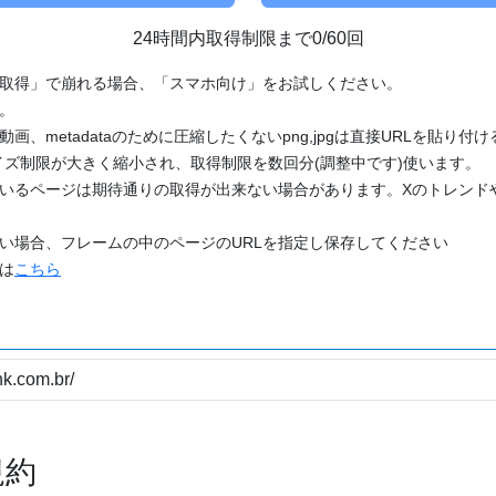
24時間内取得制限まで0/60回
「取得」で崩れる場合、「スマホ向け」をお試しください。
す。
動画、metadataのために圧縮したくないpng,jpgは直接URLを貼り
ズ制限が大きく縮小され、取得制限を数回分(調整中です)使います。
ているページは期待通りの取得が出来ない場合があります。Xのトレンド
たい場合、フレームの中のページのURLを指定し保存してください
どは
こちら
規約