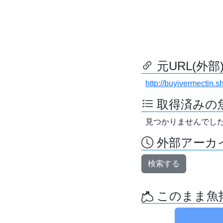
元URL(外部
http://buyivermectin.s
取得済みの
見つかりませんでし
外部アーカイ
検索する
このまま魚