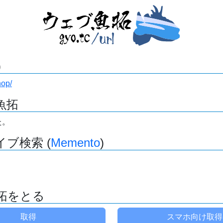
)
hop/
魚拓
た。
ブ検索 (
Memento
)
拓をとる