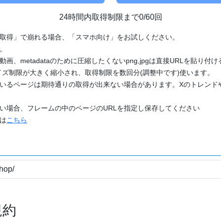
24時間内取得制限まで0/60回
「取得」で崩れる場合、「スマホ向け」をお試しください。
す。
動画、metadataのために圧縮したくないpng,jpgは直接URLを貼り
ズ制限が大きく縮小され、取得制限を数回分(調整中です)使います。
ているページは期待通りの取得が出来ない場合があります。Xのトレンド
たい場合、フレームの中のページのURLを指定し保存してください
どは
こちら
規約