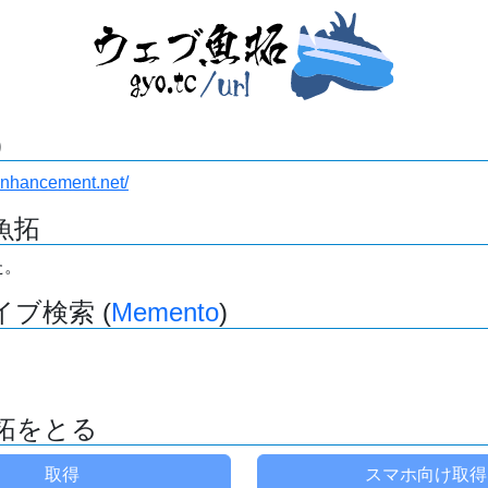
)
enhancement.net/
魚拓
た。
ブ検索 (
Memento
)
拓をとる