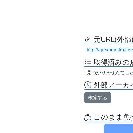
元URL(外部
http://apexboostmale
取得済みの
見つかりませんでし
外部アーカイ
検索する
このまま魚