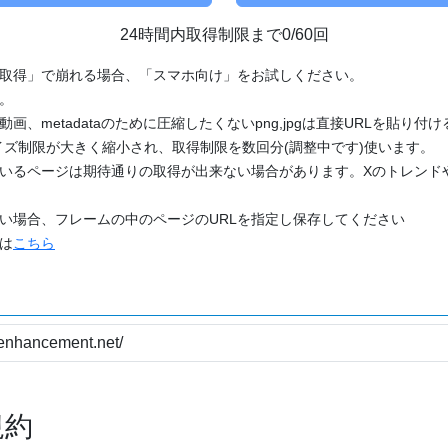
24時間内取得制限まで0/60回
「取得」で崩れる場合、「スマホ向け」をお試しください。
す。
動画、metadataのために圧縮したくないpng,jpgは直接URLを貼り
ズ制限が大きく縮小され、取得制限を数回分(調整中です)使います。
ているページは期待通りの取得が出来ない場合があります。Xのトレンド
たい場合、フレームの中のページのURLを指定し保存してください
どは
こちら
規約