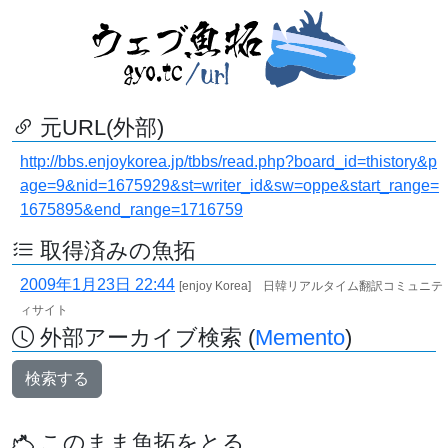
元URL(外部)
http://bbs.enjoykorea.jp/tbbs/read.php?board_id=thistory&p
age=9&nid=1675929&st=writer_id&sw=oppe&start_range=
1675895&end_range=1716759
取得済みの魚拓
2009年1月23日 22:44
[enjoy Korea] 日韓リアルタイム翻訳コミュニテ
ィサイト
外部アーカイブ検索 (
Memento
)
検索する
このまま魚拓をとる