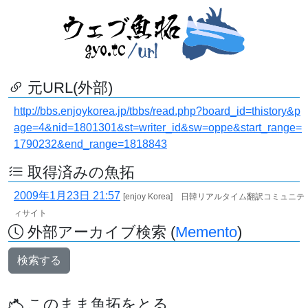
元URL(外部)
http://bbs.enjoykorea.jp/tbbs/read.php?board_id=thistory&p
age=4&nid=1801301&st=writer_id&sw=oppe&start_range=
1790232&end_range=1818843
取得済みの魚拓
2009年1月23日 21:57
[enjoy Korea] 日韓リアルタイム翻訳コミュニテ
ィサイト
外部アーカイブ検索 (
Memento
)
検索する
このまま魚拓をとる