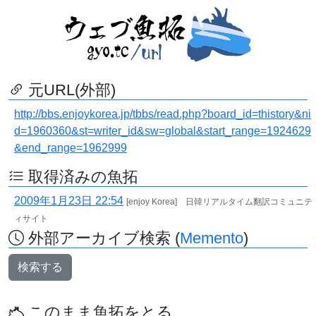
元URL(外部)
http://bbs.enjoykorea.jp/tbbs/read.php?board_id=thistory&ni
d=1960360&st=writer_id&sw=global&start_range=1924629
&end_range=1962999
取得済みの魚拓
2009年1月23日 22:54
[enjoy Korea] 日韓リアルタイム翻訳コミュニテ
ィサイト
外部アーカイブ検索 (
Memento
)
検索する
このまま魚拓をとる